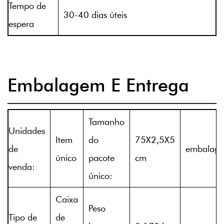
Tempo de
30-40 dias úteis
espera
Embalagem E Entrega
Tamanho
Unidades
Item
do
75X2,5X5
de
embalag
único
pacote
cm
venda:
único:
Caixa
Peso
Tipo de
de