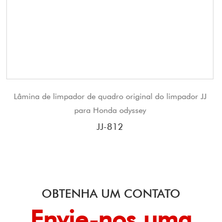
riginal do limpador JJ
JINJIAN light personalizado mult
dyssey
pára-brisa lâminas de limpador de
JJ-604
OBTENHA UM CONTATO
Envie-nos uma