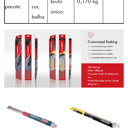
bruto
0,170 kg
pacote:
cor,
único:
bolha