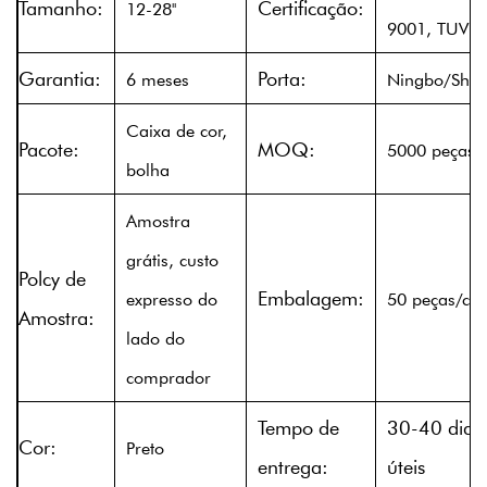
Tamanho:
Certificação:
12-28''
9001, TUV
Garantia:
Porta:
6 meses
Ningbo/Shan
Caixa de cor,
Pacote:
MOQ:
5000 peças
bolha
Amostra
grátis, custo
Polcy de
Embalagem:
expresso do
50 peças/cai
Amostra:
lado do
comprador
Tempo de
30-40 dias
Cor:
Preto
entrega:
úteis