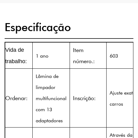
Especificação
Item
Vida de
1 ano
603
número.:
trabalho:
Lâmina de
limpador
Ajuste exato
Ordenar:
Inscrição:
multifuncional
carros
com 13
adaptadores
Através da I