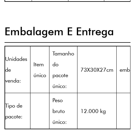
Embalagem E Entrega
Tamanho
Unidades
Item
do
de
73X30X27cm
embal
único
pacote
venda:
único:
Peso
Tipo de
bruto
12.000 kg
pacote:
único: