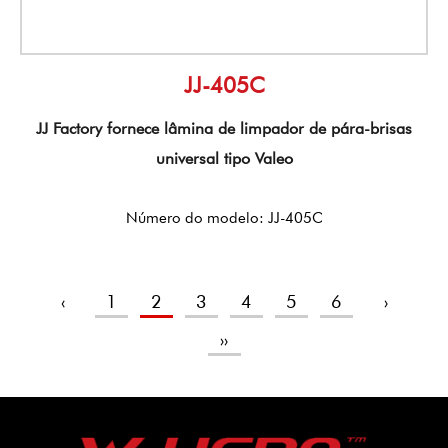
JJ-405C
JJ Factory fornece lâmina de limpador de pára-brisas
universal tipo Valeo
Número do modelo: JJ-405C
‹
1
2
3
4
5
6
›
››