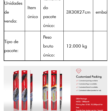
Unidades
Item
do
de
3X30X27cm
embala
único
pacote
venda:
único:
Peso
Tipo de
bruto
12.000 kg
pacote:
único: