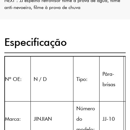
NEXT：
JJ espelho retrovisor filme à prova de água, filme
anti-nevoeiro, filme à prova de chuva
Especificação
Pára-
L
Nº OE:
N / D
Tipo:
brisas
o
Número
F
Marca:
JINJIAN
do
JJ-10
d
modelo: