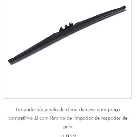
ima de neve com preço
Lâmina de limpador de quadro
e limpador de raspador de
para Honda 
o
JJ-81
12