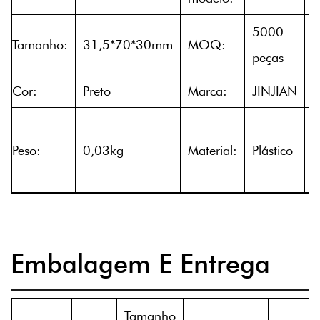
5000
Tamanho:
31,5*70*30mm
MOQ:
peças
Cor:
Preto
Marca:
JINJIAN
P
T
Peso:
0,03kg
Material:
Plástico
s
v
Embalagem E Entrega
Tamanho