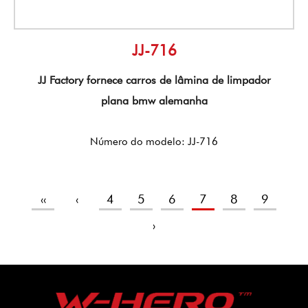
JJ-716
JJ Factory fornece carros de lâmina de limpador
plana bmw alemanha
Número do modelo: JJ-716
‹‹
‹
4
5
6
7
8
9
›